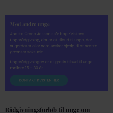
Mød andre unge
Anette Crone Jessen står bag Kvistens
Ungerådgivning, der er et tilbud til unge, der
sugardater eller som ønsker hjælp til at sætte
grænser seksuelt.
Ungerådgivningen er et gratis tilbud til unge
mellem 15 – 30 år.
KONTAKT KVISTEN HER
Rådgivningsforløb til unge om