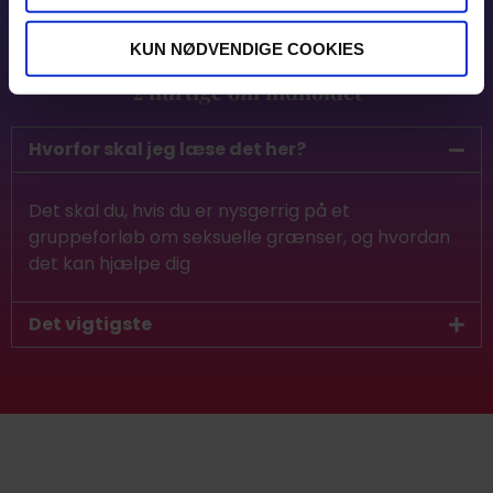
KUN NØDVENDIGE COOKIES
2 hurtige om indholdet
Hvorfor skal jeg læse det her?
Det skal du, hvis du er nysgerrig på et
gruppeforløb om seksuelle grænser, og hvordan
det kan hjælpe dig
Det vigtigste