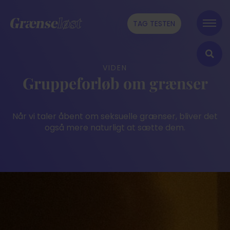
TAG TESTEN
VIDEN
Gruppeforløb om grænser
Når vi taler åbent om seksuelle grænser, bliver det
også mere naturligt at sætte dem.