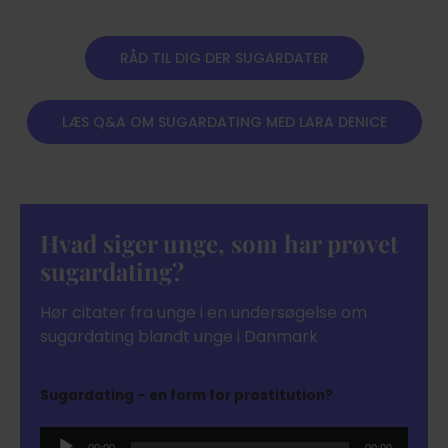
RÅD TIL DIG DER SUGARDATER
LÆS Q&A OM SUGARDATING MED LARA DENICE
Hvad siger unge, som har prøvet
sugardating?
Hør citater fra unge i en undersøgelse om
sugardating blandt unge i Danmark
Sugardating – en form for prostitution?
Audio