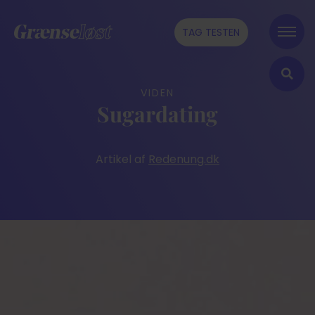
TAG TESTEN
VIDEN
Sugardating
Artikel af
Redenung.dk