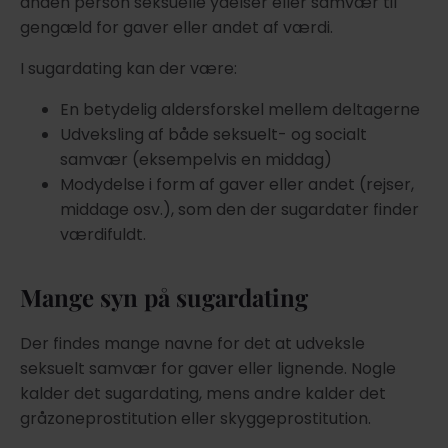
anden person seksuelle ydelser eller samvær til
gengæld for gaver eller andet af værdi.
I sugardating kan der være:
En betydelig aldersforskel mellem deltagerne
Udveksling af både seksuelt- og socialt
samvær (eksempelvis en middag)
Modydelse i form af gaver eller andet (rejser,
middage osv.), som den der sugardater finder
værdifuldt.
Mange syn på sugardating
Der findes mange navne for det at udveksle
seksuelt samvær for gaver eller lignende. Nogle
kalder det sugardating, mens andre kalder det
gråzoneprostitution eller skyggeprostitution.