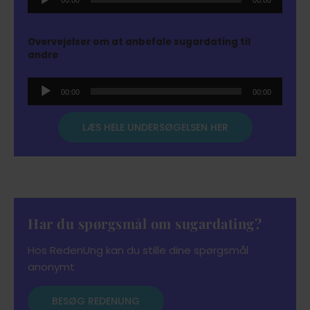
00:00
00:00
Player
Overvejelser om at anbefale sugardating til
andre
Audio
00:00
00:00
Player
LÆS HELE UNDERSØGELSEN HER
Har du spørgsmål om sugardating?
Hos RedenUng kan du stille dine spørgsmål
anonymt
BESØG REDENUNG