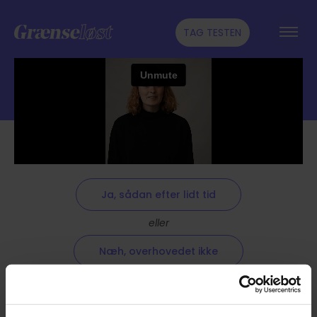
TAG TESTEN
Ja, sådan efter lidt tid
eller
Næh, overhovedet ikke