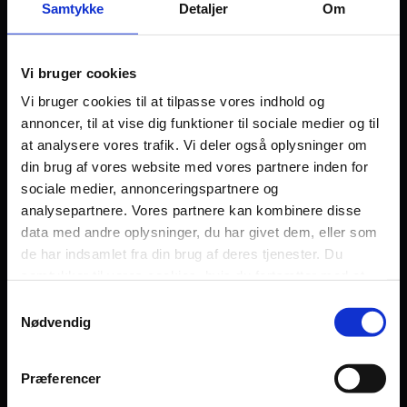
Samtykke
Detaljer
Om
Vi bruger cookies
Grænseløst
Vi bruger cookies til at tilpasse vores indhold og
annoncer, til at vise dig funktioner til sociale medier og til
at analysere vores trafik. Vi deler også oplysninger om
Kontakt
din brug af vores website med vores partnere inden for
Dilemma
sociale medier, annonceringspartnere og
analysepartnere. Vores partnere kan kombinere disse
Tag testen
data med andre oplysninger, du har givet dem, eller som
Stories & Viden
de har indsamlet fra din brug af deres tjenester. Du
Pårørende
samtykker til vores cookies, hvis du fortsætter med at
anvende vores hjemmeside.
Samtykkevalg
Find støtte
Nødvendig
Om os
Persondatapolitik
Præferencer
Fagområde