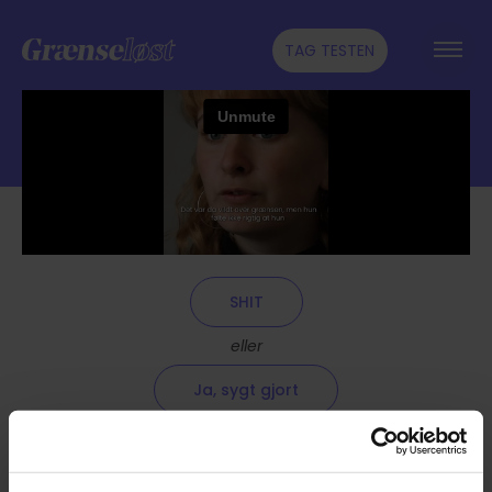
TAG TESTEN
SHIT
eller
Ja, sygt gjort