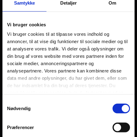
Samtykke
Detaljer
Om
Vi bruger cookies
Grænseløst
Vi bruger cookies til at tilpasse vores indhold og
annoncer, til at vise dig funktioner til sociale medier og til
at analysere vores trafik. Vi deler også oplysninger om
Kontakt
din brug af vores website med vores partnere inden for
Dilemma
sociale medier, annonceringspartnere og
analysepartnere. Vores partnere kan kombinere disse
Tag testen
data med andre oplysninger, du har givet dem, eller som
Stories & Viden
de har indsamlet fra din brug af deres tjenester. Du
Pårørende
samtykker til vores cookies, hvis du fortsætter med at
anvende vores hjemmeside.
Samtykkevalg
Find støtte
Nødvendig
Om os
Persondatapolitik
Præferencer
Fagområde