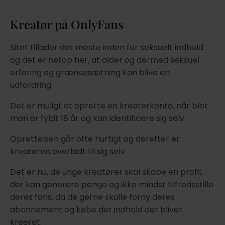
Kreatør på OnlyFans
Sitet tillader det meste inden for seksuelt indhold
og det er netop her, at alder og dermed seksuel
erfaring og grænsesætning kan blive en
udfordring.
Det er muligt at oprette en kreatørkonto, når blot
man er fyldt 18 år og kan identificere sig selv.
Oprettelsen går ofte hurtigt og derefter er
kreatøren overladt til sig selv.
Det er nu, de unge kreatører skal skabe en profil,
der kan generere penge og ikke mindst tilfredsstille
deres fans, da de gerne skulle forny deres
abonnement og købe det indhold der bliver
kreeret.