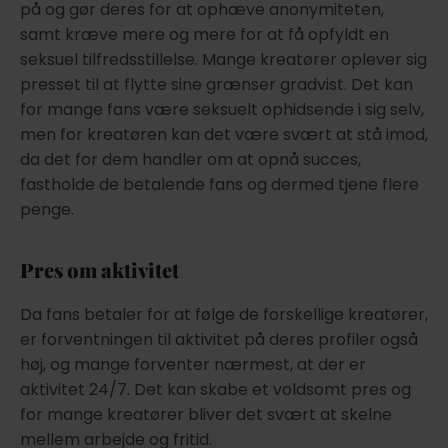
på og gør deres for at ophæve anonymiteten,
samt kræve mere og mere for at få opfyldt en
seksuel tilfredsstillelse. Mange kreatører oplever sig
presset til at flytte sine grænser gradvist. Det kan
for mange fans være seksuelt ophidsende i sig selv,
men for kreatøren kan det være svært at stå imod,
da det for dem handler om at opnå succes,
fastholde de betalende fans og dermed tjene flere
penge.
Pres om aktivitet
Da fans betaler for at følge de forskellige kreatører,
er forventningen til aktivitet på deres profiler også
høj, og mange forventer nærmest, at der er
aktivitet 24/7. Det kan skabe et voldsomt pres og
for mange kreatører bliver det svært at skelne
mellem arbejde og fritid.