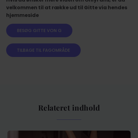
velkommen til at række ud til Gitte via hendes
hjemmeside
BESØG GITTE VON G
TILBAGE TIL FAGOMRÅDE
Relateret indhold