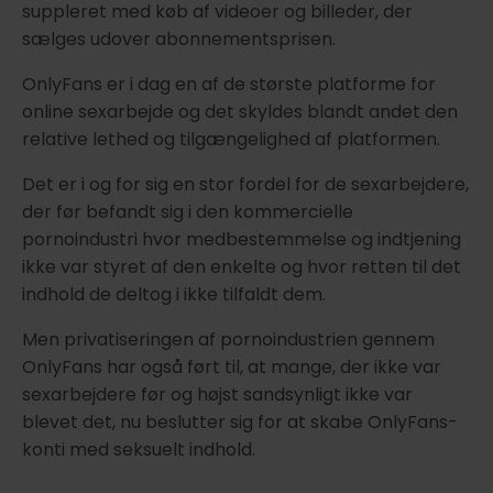
suppleret med køb af videoer og billeder, der
sælges udover abonnementsprisen.
OnlyFans er i dag en af de største platforme for
online sexarbejde og det skyldes blandt andet den
relative lethed og tilgængelighed af platformen.
Det er i og for sig en stor fordel for de sexarbejdere,
der før befandt sig i den kommercielle
pornoindustri hvor medbestemmelse og indtjening
ikke var styret af den enkelte og hvor retten til det
indhold de deltog i ikke tilfaldt dem.
Men privatiseringen af pornoindustrien gennem
OnlyFans har også ført til, at mange, der ikke var
sexarbejdere før og højst sandsynligt ikke var
blevet det, nu beslutter sig for at skabe OnlyFans-
konti med seksuelt indhold.