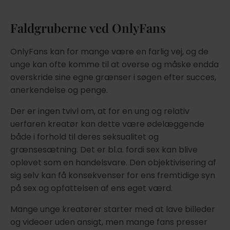
Faldgruberne ved OnlyFans
OnlyFans kan for mange være en farlig vej, og de
unge kan ofte komme til at overse og måske endda
overskride sine egne grænser i søgen efter succes,
anerkendelse og penge.
Der er ingen tvivl om, at for en ung og relativ
uerfaren kreatør kan dette være ødelæggende
både i forhold til deres seksualitet og
grænsesætning. Det er bl.a. fordi sex kan blive
oplevet som en handelsvare. Den objektivisering af
sig selv kan få konsekvenser for ens fremtidige syn
på sex og opfattelsen af ens eget værd.
Mange unge kreatører starter med at lave billeder
og videoer uden ansigt, men mange fans presser