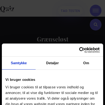
Quiz
TAG TESTEN
Grænseløst
Kontakt
Samtykke
Detaljer
Om
Dilemma
Tag testen
Stories & Viden
Vi bruger cookies
Vi bruger cookies til at tilpasse vores indhold og
Pårørende
annoncer, til at vise dig funktioner til sociale medier og til
Find støtte
at analysere vores trafik. Vi deler også oplysninger om
Om os
din brug af vores website med vores partnere inden for