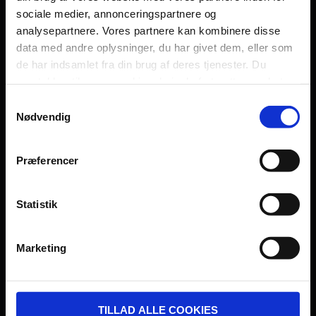
sociale medier, annonceringspartnere og
Persondatapolitik
analysepartnere. Vores partnere kan kombinere disse
Fagområde
data med andre oplysninger, du har givet dem, eller som
de har indsamlet fra din brug af deres tjenester. Du
samtykker til vores cookies, hvis du fortsætter med at
anvende vores hjemmeside.
Samtykkevalg
Nødvendig
UDVIKLET OG DREVET AF:
Præferencer
Statistik
I SAMARBEJDE MED:
Marketing
TILLAD ALLE COOKIES