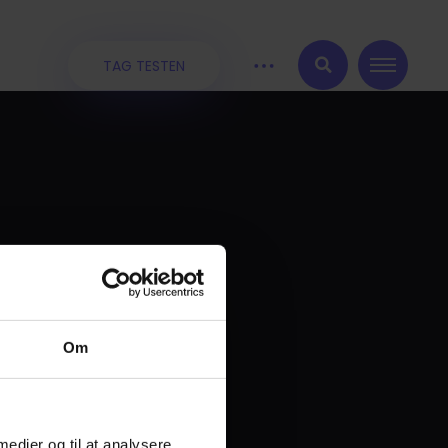
TAG TESTEN
:
Om
 medier og til at analysere