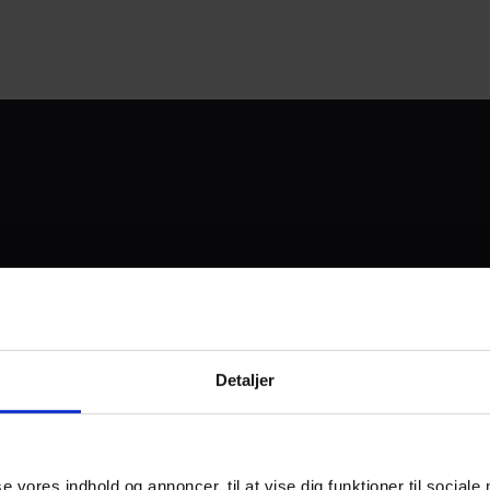
UDVIKLET OG DREVET AF
Detaljer
I SAMARBEJDE MED:
se vores indhold og annoncer, til at vise dig funktioner til sociale