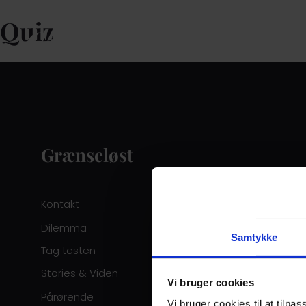
Quiz
Grænseløst
Kontakt
Dilemma
Samtykke
Tag testen
Stories & Viden
Vi bruger cookies
Pårørende
Vi bruger cookies til at tilpas