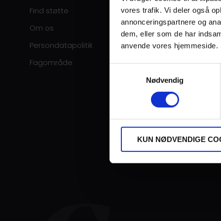
Find støtte
vores trafik. Vi deler også o
annonceringspartnere og anal
Om os
dem, eller som de har indsaml
Persondatapolitik
anvende vores hjemmeside.
Fagområde
Samtykkevalg
Nødvendig
KUN NØDVENDIGE CO