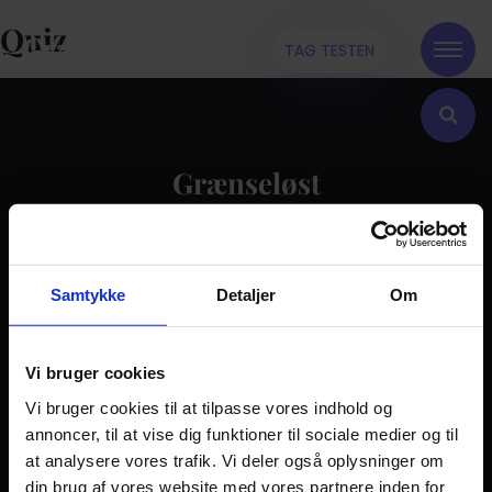
Quiz
TAG TESTEN
Grænseløst
Kontakt
Samtykke
Detaljer
Om
Dilemma
Tag testen
Stories & Viden
Vi bruger cookies
Vi bruger cookies til at tilpasse vores indhold og
Pårørende
annoncer, til at vise dig funktioner til sociale medier og til
Find støtte
at analysere vores trafik. Vi deler også oplysninger om
Om os
din brug af vores website med vores partnere inden for