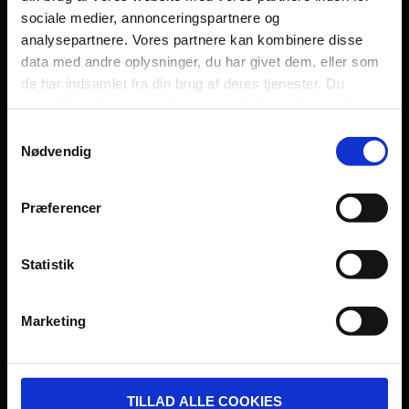
sociale medier, annonceringspartnere og
Persondatapolitik
analysepartnere. Vores partnere kan kombinere disse
Fagområde
data med andre oplysninger, du har givet dem, eller som
de har indsamlet fra din brug af deres tjenester. Du
samtykker til vores cookies, hvis du fortsætter med at
anvende vores hjemmeside.
Samtykkevalg
Nødvendig
UDVIKLET OG DREVET AF:
Præferencer
Statistik
I SAMARBEJDE MED:
Marketing
TILLAD ALLE COOKIES