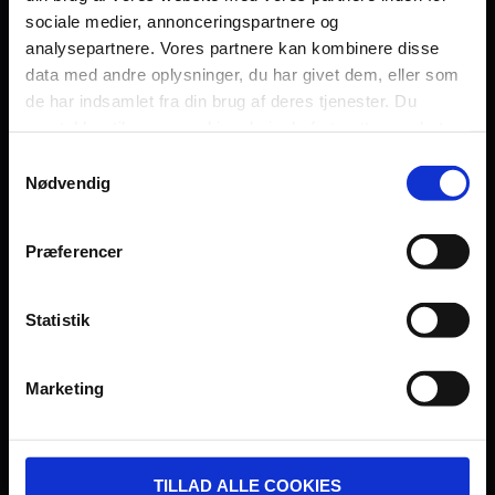
sociale medier, annonceringspartnere og
Persondatapolitik
analysepartnere. Vores partnere kan kombinere disse
Fagområde
data med andre oplysninger, du har givet dem, eller som
de har indsamlet fra din brug af deres tjenester. Du
samtykker til vores cookies, hvis du fortsætter med at
anvende vores hjemmeside.
Samtykkevalg
Nødvendig
UDVIKLET OG DREVET AF:
Præferencer
Statistik
I SAMARBEJDE MED:
Marketing
TILLAD ALLE COOKIES