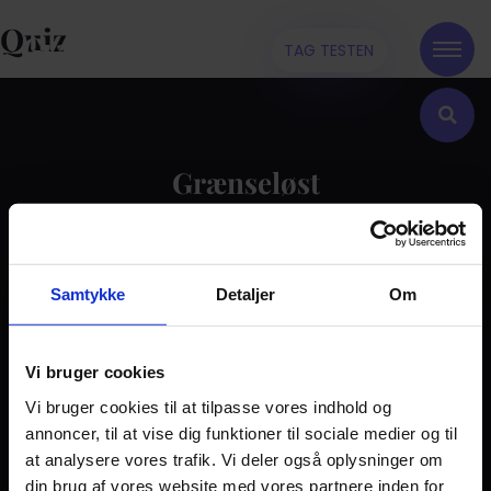
Quiz
TAG TESTEN
Grænseløst
Kontakt
Samtykke
Detaljer
Om
Dilemma
Tag testen
Stories & Viden
Vi bruger cookies
Vi bruger cookies til at tilpasse vores indhold og
Pårørende
annoncer, til at vise dig funktioner til sociale medier og til
Find støtte
at analysere vores trafik. Vi deler også oplysninger om
Om os
din brug af vores website med vores partnere inden for