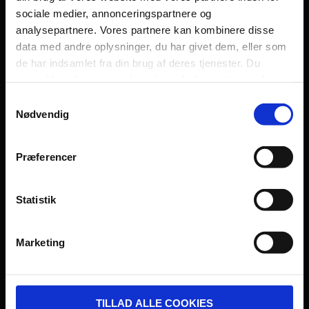
sociale medier, annonceringspartnere og
Persondatapolitik
analysepartnere. Vores partnere kan kombinere disse
Fagområde
data med andre oplysninger, du har givet dem, eller som
de har indsamlet fra din brug af deres tjenester. Du
samtykker til vores cookies, hvis du fortsætter med at
anvende vores hjemmeside.
Samtykkevalg
Nødvendig
UDVIKLET OG DREVET AF:
Præferencer
Statistik
I SAMARBEJDE MED:
Marketing
TILLAD ALLE COOKIES