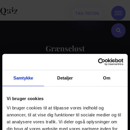
Quiz
TAG TESTEN
Grænseløst
Kontakt
Samtykke
Detaljer
Om
Dilemma
Tag testen
Stories & Viden
Vi bruger cookies
Vi bruger cookies til at tilpasse vores indhold og
Pårørende
annoncer, til at vise dig funktioner til sociale medier og til
Find støtte
at analysere vores trafik. Vi deler også oplysninger om
Om os
din brug af vores website med vores partnere inden for