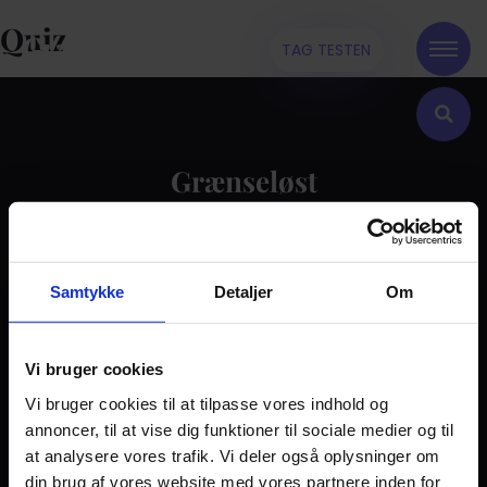
Quiz
TAG TESTEN
Grænseløst
Kontakt
Samtykke
Detaljer
Om
Dilemma
Tag testen
Stories & Viden
Vi bruger cookies
Vi bruger cookies til at tilpasse vores indhold og
Pårørende
annoncer, til at vise dig funktioner til sociale medier og til
Find støtte
at analysere vores trafik. Vi deler også oplysninger om
Om os
din brug af vores website med vores partnere inden for