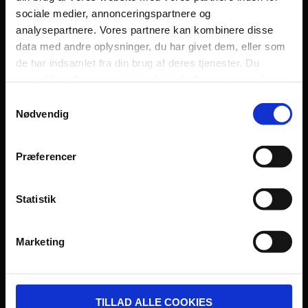
sociale medier, annonceringspartnere og
Persondatapolitik
analysepartnere. Vores partnere kan kombinere disse
Fagområde
data med andre oplysninger, du har givet dem, eller som
de har indsamlet fra din brug af deres tjenester. Du
samtykker til vores cookies, hvis du fortsætter med at
anvende vores hjemmeside.
Samtykkevalg
Nødvendig
UDVIKLET OG DREVET AF:
Præferencer
Statistik
I SAMARBEJDE MED:
Marketing
TILLAD ALLE COOKIES