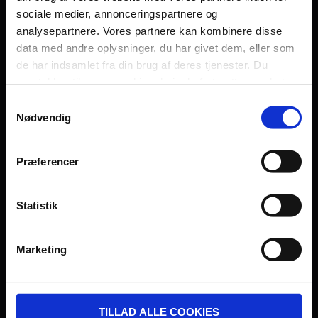
sociale medier, annonceringspartnere og
Persondatapolitik
analysepartnere. Vores partnere kan kombinere disse
Fagområde
data med andre oplysninger, du har givet dem, eller som
de har indsamlet fra din brug af deres tjenester. Du
samtykker til vores cookies, hvis du fortsætter med at
anvende vores hjemmeside.
Samtykkevalg
Nødvendig
UDVIKLET OG DREVET AF:
Præferencer
Statistik
I SAMARBEJDE MED:
Marketing
TILLAD ALLE COOKIES