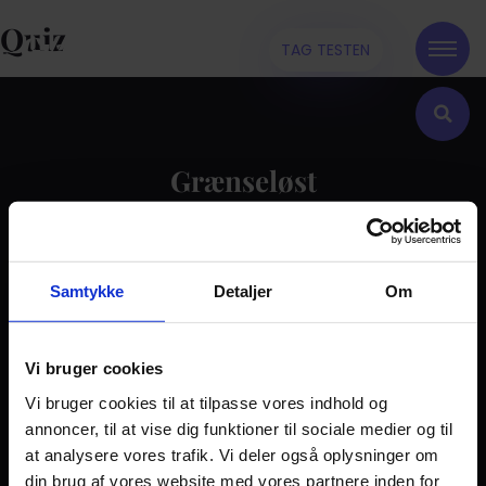
Quiz
TAG TESTEN
Grænseløst
Kontakt
Samtykke
Detaljer
Om
Dilemma
Tag testen
Stories & Viden
Vi bruger cookies
Vi bruger cookies til at tilpasse vores indhold og
Pårørende
annoncer, til at vise dig funktioner til sociale medier og til
Find støtte
at analysere vores trafik. Vi deler også oplysninger om
Om os
din brug af vores website med vores partnere inden for