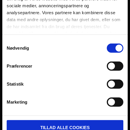
sociale medier, annonceringspartnere og
Persondatapolitik
analysepartnere. Vores partnere kan kombinere disse
Fagområde
data med andre oplysninger, du har givet dem, eller som
de har indsamlet fra din brug af deres tjenester. Du
samtykker til vores cookies, hvis du fortsætter med at
anvende vores hjemmeside.
Samtykkevalg
Nødvendig
UDVIKLET OG DREVET AF:
Præferencer
Statistik
I SAMARBEJDE MED:
Marketing
TILLAD ALLE COOKIES