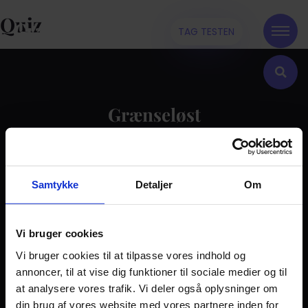
Quiz
TAG TESTEN
Grænseløst
Kontakt
Samtykke
Detaljer
Om
Dilemma
Tag testen
Stories & Viden
Vi bruger cookies
Vi bruger cookies til at tilpasse vores indhold og
Pårørende
annoncer, til at vise dig funktioner til sociale medier og til
Find støtte
at analysere vores trafik. Vi deler også oplysninger om
Om os
din brug af vores website med vores partnere inden for