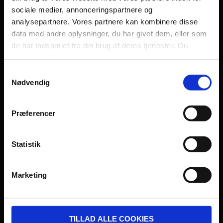
sociale medier, annonceringspartnere og
Persondatapolitik
analysepartnere. Vores partnere kan kombinere disse
Fagområde
data med andre oplysninger, du har givet dem, eller som
de har indsamlet fra din brug af deres tjenester. Du
samtykker til vores cookies, hvis du fortsætter med at
anvende vores hjemmeside.
Samtykkevalg
Nødvendig
UDVIKLET OG DREVET AF:
Præferencer
Statistik
I SAMARBEJDE MED:
Marketing
TILLAD ALLE COOKIES