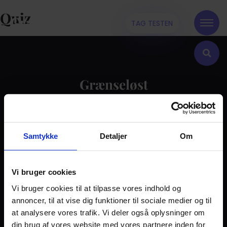
Quiz
TAG TESTEN
Grænseløst
Kontakt
Samtykke
Detaljer
Om
Dilemma
Tag testen
Stories & Viden
Vi bruger cookies
Vi bruger cookies til at tilpasse vores indhold og
Pårørende
annoncer, til at vise dig funktioner til sociale medier og til
Find støtte
at analysere vores trafik. Vi deler også oplysninger om
Om os
din brug af vores website med vores partnere inden for