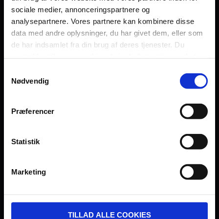
sociale medier, annonceringspartnere og
Persondatapolitik
analysepartnere. Vores partnere kan kombinere disse
Fagområde
data med andre oplysninger, du har givet dem, eller som
de har indsamlet fra din brug af deres tjenester. Du
samtykker til vores cookies, hvis du fortsætter med at
anvende vores hjemmeside.
Samtykkevalg
Nødvendig
UDVIKLET OG DREVET AF:
Præferencer
Statistik
I SAMARBEJDE MED:
Marketing
TILLAD ALLE COOKIES