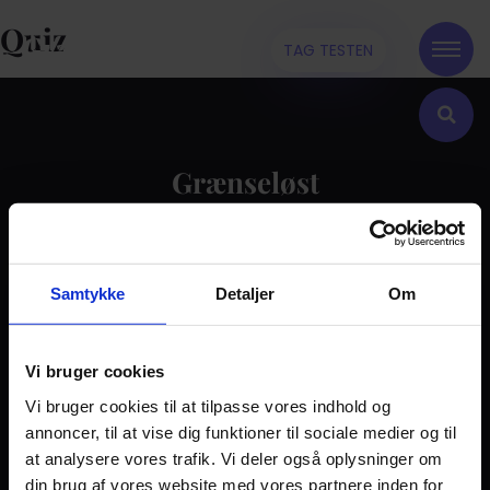
Quiz
TAG TESTEN
Grænseløst
Kontakt
Samtykke
Detaljer
Om
Dilemma
Tag testen
Stories & Viden
Vi bruger cookies
Vi bruger cookies til at tilpasse vores indhold og
Pårørende
annoncer, til at vise dig funktioner til sociale medier og til
Find støtte
at analysere vores trafik. Vi deler også oplysninger om
Om os
din brug af vores website med vores partnere inden for