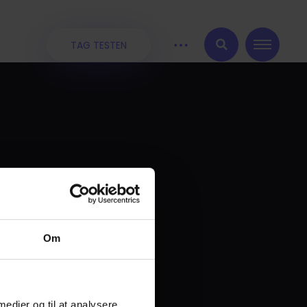
TAG TESTEN
:
Om
 medier og til at analysere