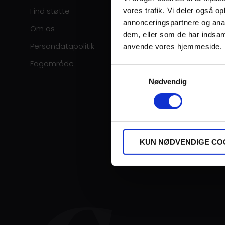
Find støtte
vores trafik. Vi deler også o
annonceringspartnere og anal
Om os
dem, eller som de har indsaml
Persondatapolitik
anvende vores hjemmeside.
Fagområde
Samtykkevalg
Nødvendig
KUN NØDVENDIGE CO