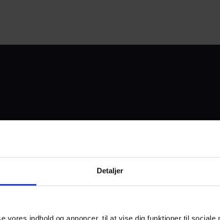
UDVIKLET OG DREVET AF
Detaljer
I SAMARBEJDE MED:
se vores indhold og annoncer, til at vise dig funktioner til sociale