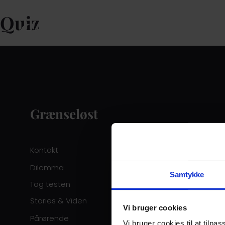
Quiz
Grænseløst
Kontakt
Dilemma
Samtykke
Tag testen
Stories & Viden
Vi bruger cookies
Pårørende
Vi bruger cookies til at tilpas