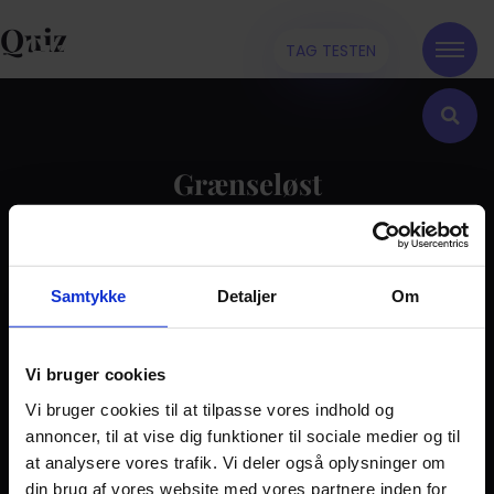
Quiz
TAG TESTEN
Grænseløst
Kontakt
Samtykke
Detaljer
Om
Dilemma
Tag testen
Stories & Viden
Vi bruger cookies
Vi bruger cookies til at tilpasse vores indhold og
Pårørende
annoncer, til at vise dig funktioner til sociale medier og til
Find støtte
at analysere vores trafik. Vi deler også oplysninger om
Om os
din brug af vores website med vores partnere inden for