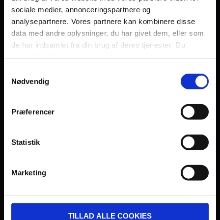
sociale medier, annonceringspartnere og
Persondatapolitik
analysepartnere. Vores partnere kan kombinere disse
Fagområde
data med andre oplysninger, du har givet dem, eller som
de har indsamlet fra din brug af deres tjenester. Du
samtykker til vores cookies, hvis du fortsætter med at
anvende vores hjemmeside.
Samtykkevalg
Nødvendig
UDVIKLET OG DREVET AF:
Præferencer
Statistik
I SAMARBEJDE MED:
Marketing
TILLAD ALLE COOKIES