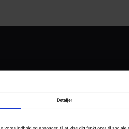
UDVIKLET OG DREVET AF
Detaljer
I SAMARBEJDE MED:
se vores indhold og annoncer, til at vise dig funktioner til sociale