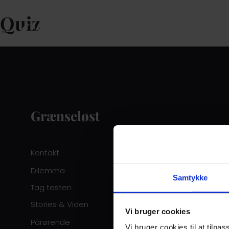
Quiz
Grænseløst
Kontakt
Dilemma
Samtykke
Tag testen
Stories & Viden
Vi bruger cookies
Pårørende
Vi bruger cookies til at tilpas