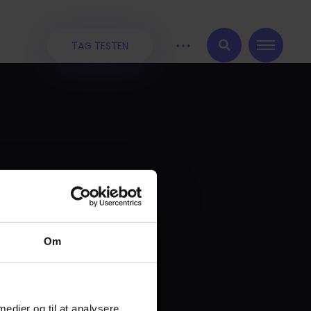
TAG TESTEN
:
Om
 medier og til at analysere