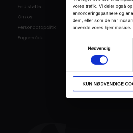
Find støtte
vores trafik. Vi deler også o
annonceringspartnere og anal
Om os
dem, eller som de har indsaml
Persondatapolitik
anvende vores hjemmeside.
Fagområde
Samtykkevalg
Nødvendig
KUN NØDVENDIGE CO