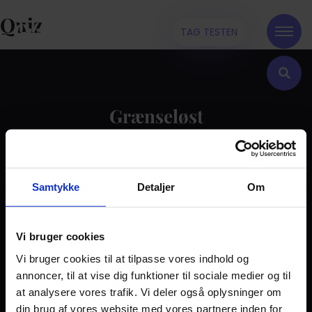
Quiz
TAG TESTEN
Grænseløst
Kontakt
Samtykke
Detaljer
Om
Dilemma
Tag testen
Stories & Viden
Vi bruger cookies
Vi bruger cookies til at tilpasse vores indhold og
Pårørende
annoncer, til at vise dig funktioner til sociale medier og til
Find støtte
at analysere vores trafik. Vi deler også oplysninger om
Om os
din brug af vores website med vores partnere inden for