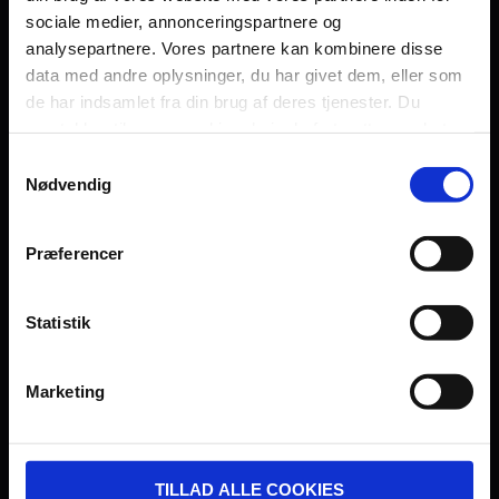
sociale medier, annonceringspartnere og
Persondatapolitik
analysepartnere. Vores partnere kan kombinere disse
Fagområde
data med andre oplysninger, du har givet dem, eller som
de har indsamlet fra din brug af deres tjenester. Du
samtykker til vores cookies, hvis du fortsætter med at
anvende vores hjemmeside.
Samtykkevalg
Nødvendig
UDVIKLET OG DREVET AF:
Præferencer
Statistik
I SAMARBEJDE MED:
Marketing
TILLAD ALLE COOKIES