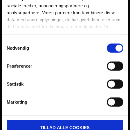
sociale medier, annonceringspartnere og
Persondatapolitik
analysepartnere. Vores partnere kan kombinere disse
Fagområde
data med andre oplysninger, du har givet dem, eller som
de har indsamlet fra din brug af deres tjenester. Du
samtykker til vores cookies, hvis du fortsætter med at
anvende vores hjemmeside.
Samtykkevalg
Nødvendig
UDVIKLET OG DREVET AF:
Præferencer
Statistik
I SAMARBEJDE MED:
Marketing
TILLAD ALLE COOKIES