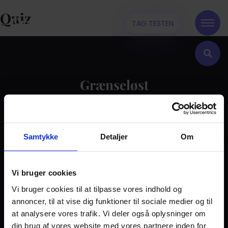
Quiz
TAG TESTEN
Grænseløst
Kontakt
Samtykke
Detaljer
Om
Dilemma
Tag testen
Stories & Viden
Vi bruger cookies
Vi bruger cookies til at tilpasse vores indhold og
Pårørende
annoncer, til at vise dig funktioner til sociale medier og til
Find støtte
at analysere vores trafik. Vi deler også oplysninger om
Om os
din brug af vores website med vores partnere inden for