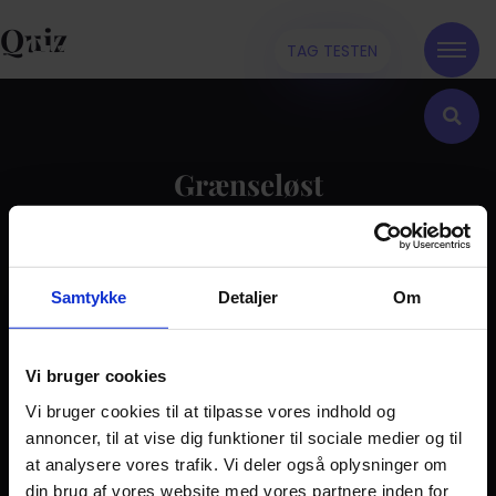
Quiz
TAG TESTEN
Grænseløst
Kontakt
Samtykke
Detaljer
Om
Dilemma
Tag testen
Stories & Viden
Vi bruger cookies
Vi bruger cookies til at tilpasse vores indhold og
Pårørende
annoncer, til at vise dig funktioner til sociale medier og til
Find støtte
at analysere vores trafik. Vi deler også oplysninger om
Om os
din brug af vores website med vores partnere inden for