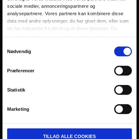
sociale medier, annonceringspartnere og
Persondatapolitik
analysepartnere. Vores partnere kan kombinere disse
Fagområde
data med andre oplysninger, du har givet dem, eller som
de har indsamlet fra din brug af deres tjenester. Du
samtykker til vores cookies, hvis du fortsætter med at
anvende vores hjemmeside.
Samtykkevalg
Nødvendig
UDVIKLET OG DREVET AF:
Præferencer
Statistik
I SAMARBEJDE MED:
Marketing
TILLAD ALLE COOKIES