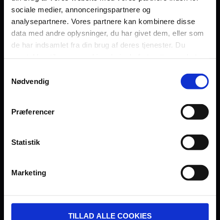
sociale medier, annonceringspartnere og
Persondatapolitik
analysepartnere. Vores partnere kan kombinere disse
Fagområde
data med andre oplysninger, du har givet dem, eller som
de har indsamlet fra din brug af deres tjenester. Du
samtykker til vores cookies, hvis du fortsætter med at
anvende vores hjemmeside.
Samtykkevalg
Nødvendig
UDVIKLET OG DREVET AF:
Præferencer
Statistik
I SAMARBEJDE MED:
Marketing
TILLAD ALLE COOKIES