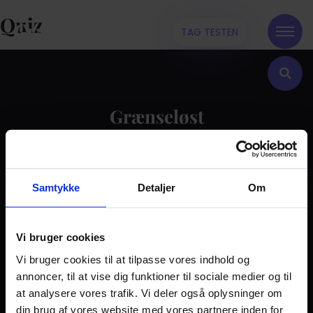
Quiz
TAG TESTEN
Grænseløst
Kontakt
Samtykke
Detaljer
Om
Dilemma
Tag testen
Stories & Viden
Vi bruger cookies
Vi bruger cookies til at tilpasse vores indhold og
Pårørende
annoncer, til at vise dig funktioner til sociale medier og til
Find støtte
at analysere vores trafik. Vi deler også oplysninger om
Om os
din brug af vores website med vores partnere inden for