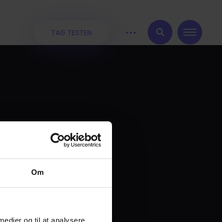
TAG TESTEN
:
Om
 medier og til at analysere