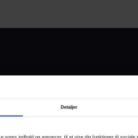
UDVIKLET OG DREVET AF
Detaljer
I SAMARBEJDE MED:
se vores indhold og annoncer, til at vise dig funktioner til sociale