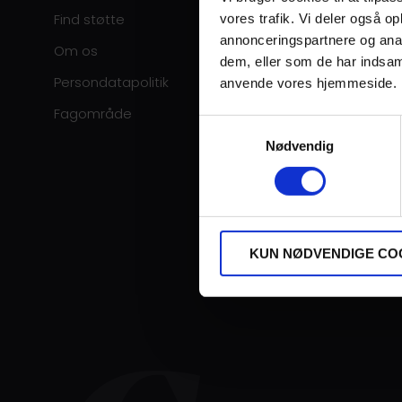
Find støtte
vores trafik. Vi deler også o
annonceringspartnere og anal
Om os
dem, eller som de har indsaml
Persondatapolitik
anvende vores hjemmeside.
Fagområde
Samtykkevalg
Nødvendig
KUN NØDVENDIGE CO