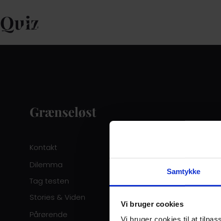
Quiz
Grænseløst
Kontakt
Dilemma
Samtykke
Tag testen
Stories & Viden
Vi bruger cookies
Pårørende
Vi bruger cookies til at tilpas