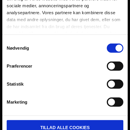
sociale medier, annonceringspartnere og
Persondatapolitik
analysepartnere. Vores partnere kan kombinere disse
Fagområde
data med andre oplysninger, du har givet dem, eller som
de har indsamlet fra din brug af deres tjenester. Du
samtykker til vores cookies, hvis du fortsætter med at
anvende vores hjemmeside.
Samtykkevalg
Nødvendig
UDVIKLET OG DREVET AF:
Præferencer
Statistik
I SAMARBEJDE MED:
Marketing
TILLAD ALLE COOKIES