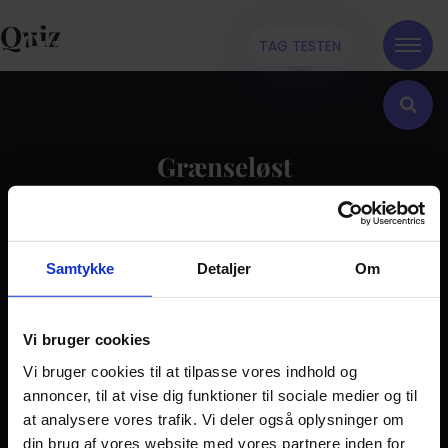
Quiz
TAG TESTEN
Grænseløst
Kontakt
Samtykke
Detaljer
Om
Dilemma
Tag testen
Stories & Viden
Vi bruger cookies
Vi bruger cookies til at tilpasse vores indhold og
Pårørende
annoncer, til at vise dig funktioner til sociale medier og til
Find støtte
at analysere vores trafik. Vi deler også oplysninger om
Om os
din brug af vores website med vores partnere inden for