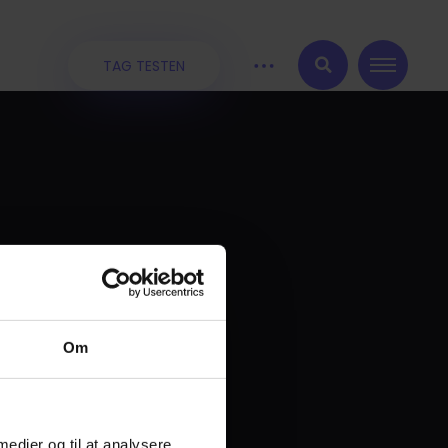
TAG TESTEN
:
Om
 medier og til at analysere