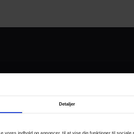
UDVIKLET OG DREVET AF
Detaljer
I SAMARBEJDE MED:
se vores indhold og annoncer, til at vise dig funktioner til sociale