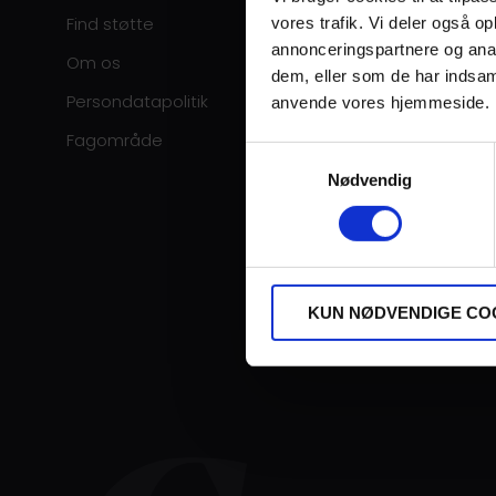
Find støtte
vores trafik. Vi deler også o
annonceringspartnere og anal
Om os
dem, eller som de har indsaml
Persondatapolitik
anvende vores hjemmeside.
Fagområde
Samtykkevalg
Nødvendig
KUN NØDVENDIGE CO