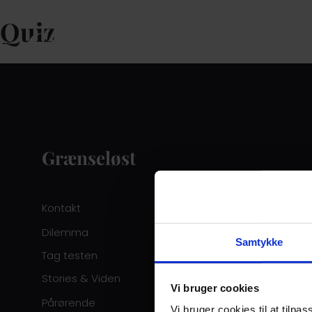
Quiz
Grænseløst
Kontakt
Dilemma
Samtykke
Tag testen
Stories & Viden
Vi bruger cookies
Pårørende
Vi bruger cookies til at tilpas