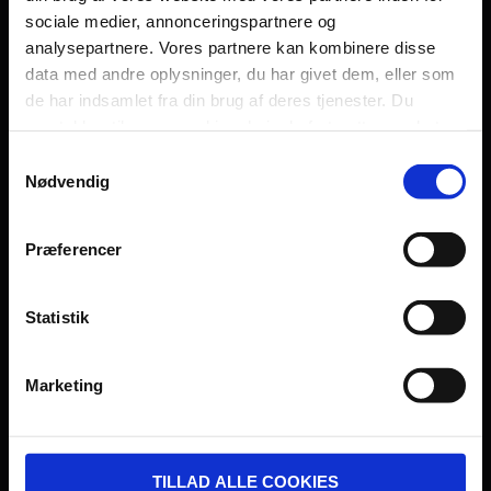
sociale medier, annonceringspartnere og
Persondatapolitik
analysepartnere. Vores partnere kan kombinere disse
Fagområde
data med andre oplysninger, du har givet dem, eller som
de har indsamlet fra din brug af deres tjenester. Du
samtykker til vores cookies, hvis du fortsætter med at
anvende vores hjemmeside.
Samtykkevalg
Nødvendig
UDVIKLET OG DREVET AF:
Præferencer
Statistik
I SAMARBEJDE MED:
Marketing
TILLAD ALLE COOKIES