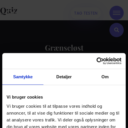
Quiz
TAG TESTEN
Grænseløst
Kontakt
Samtykke
Detaljer
Om
Dilemma
Tag testen
Stories & Viden
Vi bruger cookies
Vi bruger cookies til at tilpasse vores indhold og
Pårørende
annoncer, til at vise dig funktioner til sociale medier og til
Find støtte
at analysere vores trafik. Vi deler også oplysninger om
Om os
din brug af vores website med vores partnere inden for