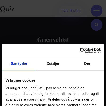
Quiz
TAG TESTEN
Grænseløst
Kontakt
Samtykke
Detaljer
Om
Dilemma
Tag testen
Stories & Viden
Vi bruger cookies
Vi bruger cookies til at tilpasse vores indhold og
Pårørende
annoncer, til at vise dig funktioner til sociale medier og til
Find støtte
at analysere vores trafik. Vi deler også oplysninger om
Om os
din brug af vores website med vores partnere inden for