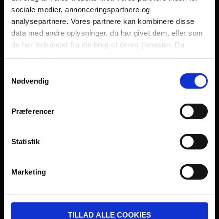
sociale medier, annonceringspartnere og
Persondatapolitik
analysepartnere. Vores partnere kan kombinere disse
Fagområde
data med andre oplysninger, du har givet dem, eller som
de har indsamlet fra din brug af deres tjenester. Du
samtykker til vores cookies, hvis du fortsætter med at
anvende vores hjemmeside.
Samtykkevalg
Nødvendig
UDVIKLET OG DREVET AF:
Præferencer
Statistik
I SAMARBEJDE MED:
Marketing
TILLAD ALLE COOKIES