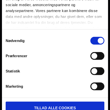
sociale medier, annonceringspartnere og
Persondatapolitik
analysepartnere. Vores partnere kan kombinere disse
Fagområde
data med andre oplysninger, du har givet dem, eller som
de har indsamlet fra din brug af deres tjenester. Du
samtykker til vores cookies, hvis du fortsætter med at
anvende vores hjemmeside.
Samtykkevalg
Nødvendig
UDVIKLET OG DREVET AF:
Præferencer
Statistik
I SAMARBEJDE MED:
Marketing
TILLAD ALLE COOKIES