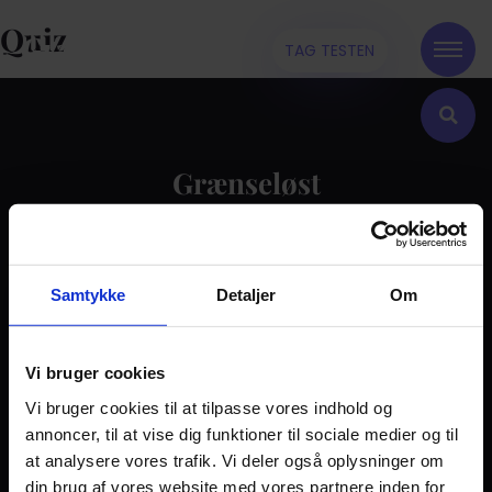
Quiz
TAG TESTEN
Grænseløst
Kontakt
Samtykke
Detaljer
Om
Dilemma
Tag testen
Stories & Viden
Vi bruger cookies
Vi bruger cookies til at tilpasse vores indhold og
Pårørende
annoncer, til at vise dig funktioner til sociale medier og til
Find støtte
at analysere vores trafik. Vi deler også oplysninger om
Om os
din brug af vores website med vores partnere inden for