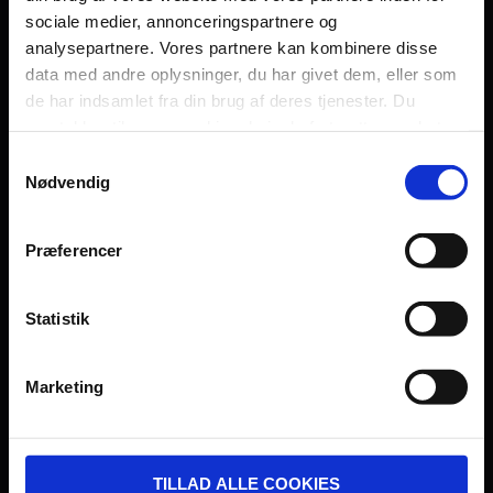
sociale medier, annonceringspartnere og
Persondatapolitik
analysepartnere. Vores partnere kan kombinere disse
Fagområde
data med andre oplysninger, du har givet dem, eller som
de har indsamlet fra din brug af deres tjenester. Du
samtykker til vores cookies, hvis du fortsætter med at
anvende vores hjemmeside.
Samtykkevalg
Nødvendig
UDVIKLET OG DREVET AF:
Præferencer
Statistik
I SAMARBEJDE MED:
Marketing
TILLAD ALLE COOKIES