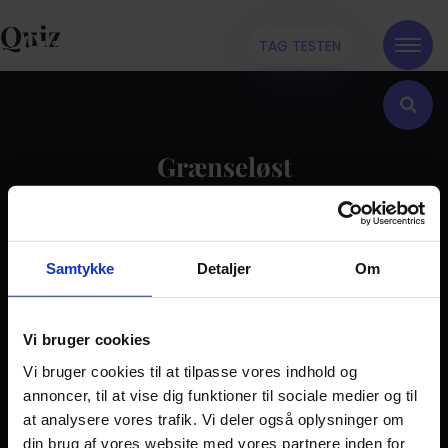
Quiz
TAG TESTEN
Grænseløst
Kontakt
Samtykke
Detaljer
Om
Dilemma
Tag testen
Stories & Viden
Vi bruger cookies
Vi bruger cookies til at tilpasse vores indhold og
Pårørende
annoncer, til at vise dig funktioner til sociale medier og til
Find støtte
at analysere vores trafik. Vi deler også oplysninger om
Om os
din brug af vores website med vores partnere inden for