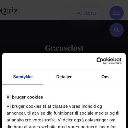
Quiz
TAG TESTEN
Grænseløst
Kontakt
Samtykke
Detaljer
Om
Dilemma
Tag testen
Stories & Viden
Vi bruger cookies
Vi bruger cookies til at tilpasse vores indhold og
Pårørende
annoncer, til at vise dig funktioner til sociale medier og til
Find støtte
at analysere vores trafik. Vi deler også oplysninger om
Om os
din brug af vores website med vores partnere inden for