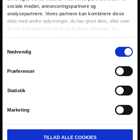
sociale medier, annonceringspartnere og
Persondatapolitik
analysepartnere. Vores partnere kan kombinere disse
Fagområde
data med andre oplysninger, du har givet dem, eller som
de har indsamlet fra din brug af deres tjenester. Du
samtykker til vores cookies, hvis du fortsætter med at
anvende vores hjemmeside.
Samtykkevalg
Nødvendig
UDVIKLET OG DREVET AF:
Præferencer
Statistik
I SAMARBEJDE MED:
Marketing
TILLAD ALLE COOKIES