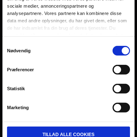
sociale medier, annonceringspartnere og
Persondatapolitik
analysepartnere. Vores partnere kan kombinere disse
Fagområde
data med andre oplysninger, du har givet dem, eller som
de har indsamlet fra din brug af deres tjenester. Du
samtykker til vores cookies, hvis du fortsætter med at
anvende vores hjemmeside.
Samtykkevalg
Nødvendig
UDVIKLET OG DREVET AF:
Præferencer
Statistik
I SAMARBEJDE MED:
Marketing
TILLAD ALLE COOKIES