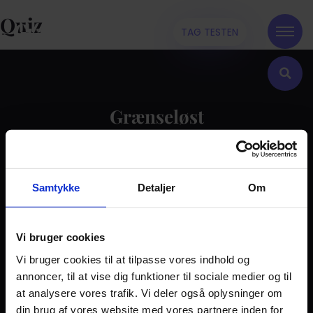
Quiz
TAG TESTEN
Grænseløst
Kontakt
Samtykke
Detaljer
Om
Dilemma
Tag testen
Stories & Viden
Vi bruger cookies
Vi bruger cookies til at tilpasse vores indhold og
Pårørende
annoncer, til at vise dig funktioner til sociale medier og til
Find støtte
at analysere vores trafik. Vi deler også oplysninger om
Om os
din brug af vores website med vores partnere inden for