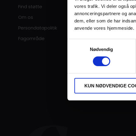
Find støtte
vores trafik. Vi deler også o
annonceringspartnere og anal
Om os
dem, eller som de har indsaml
Persondatapolitik
anvende vores hjemmeside.
Fagområde
Samtykkevalg
Nødvendig
KUN NØDVENDIGE CO