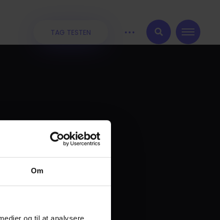
TAG TESTEN
:
Om
 medier og til at analysere