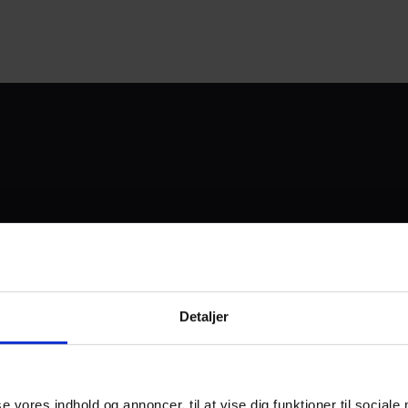
UDVIKLET OG DREVET AF
Detaljer
I SAMARBEJDE MED:
se vores indhold og annoncer, til at vise dig funktioner til sociale