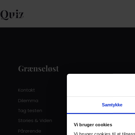
Quiz
Grænseløst
Kontakt
Dilemma
Samtykke
Tag testen
Stories & Viden
Vi bruger cookies
Pårørende
Vi bruger cookies til at tilpas