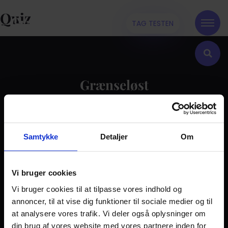
Quiz
TAG TESTEN
Grænseløst
Kontakt
Samtykke
Detaljer
Om
Dilemma
Tag testen
Stories & Viden
Vi bruger cookies
Vi bruger cookies til at tilpasse vores indhold og
Pårørende
annoncer, til at vise dig funktioner til sociale medier og til
Find støtte
at analysere vores trafik. Vi deler også oplysninger om
Om os
din brug af vores website med vores partnere inden for