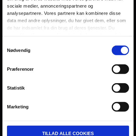
sociale medier, annonceringspartnere og
Persondatapolitik
analysepartnere. Vores partnere kan kombinere disse
Fagområde
data med andre oplysninger, du har givet dem, eller som
de har indsamlet fra din brug af deres tjenester. Du
samtykker til vores cookies, hvis du fortsætter med at
anvende vores hjemmeside.
Samtykkevalg
Nødvendig
UDVIKLET OG DREVET AF:
Præferencer
Statistik
I SAMARBEJDE MED:
Marketing
TILLAD ALLE COOKIES