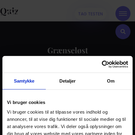
Quiz
TAG TESTEN
Grænseløst
Kontakt
Samtykke
Detaljer
Om
Dilemma
Tag testen
Stories & Viden
Vi bruger cookies
Vi bruger cookies til at tilpasse vores indhold og
Pårørende
annoncer, til at vise dig funktioner til sociale medier og til
Find støtte
at analysere vores trafik. Vi deler også oplysninger om
Om os
din brug af vores website med vores partnere inden for