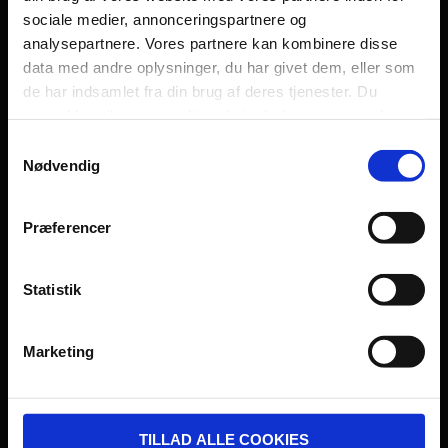
sociale medier, annonceringspartnere og
Persondatapolitik
analysepartnere. Vores partnere kan kombinere disse
Fagområde
data med andre oplysninger, du har givet dem, eller som
de har indsamlet fra din brug af deres tjenester. Du
samtykker til vores cookies, hvis du fortsætter med at
anvende vores hjemmeside.
Samtykkevalg
Nødvendig
UDVIKLET OG DREVET AF:
Præferencer
Statistik
I SAMARBEJDE MED:
Marketing
TILLAD ALLE COOKIES