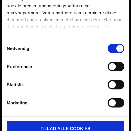
sociale medier, annonceringspartnere og
Persondatapolitik
analysepartnere. Vores partnere kan kombinere disse
Fagområde
data med andre oplysninger, du har givet dem, eller som
de har indsamlet fra din brug af deres tjenester. Du
samtykker til vores cookies, hvis du fortsætter med at
anvende vores hjemmeside.
Samtykkevalg
Nødvendig
UDVIKLET OG DREVET AF:
Præferencer
Statistik
I SAMARBEJDE MED:
Marketing
TILLAD ALLE COOKIES