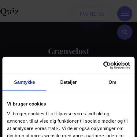
Quiz
TAG TESTEN
Grænseløst
Kontakt
Samtykke
Detaljer
Om
Dilemma
Tag testen
Stories & Viden
Vi bruger cookies
Vi bruger cookies til at tilpasse vores indhold og
Pårørende
annoncer, til at vise dig funktioner til sociale medier og til
Find støtte
at analysere vores trafik. Vi deler også oplysninger om
Om os
din brug af vores website med vores partnere inden for