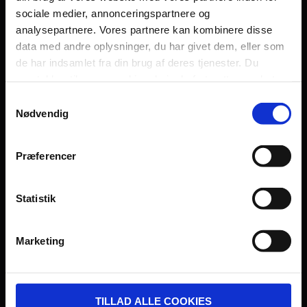
sociale medier, annonceringspartnere og
Persondatapolitik
analysepartnere. Vores partnere kan kombinere disse
Fagområde
data med andre oplysninger, du har givet dem, eller som
de har indsamlet fra din brug af deres tjenester. Du
samtykker til vores cookies, hvis du fortsætter med at
anvende vores hjemmeside.
Samtykkevalg
Nødvendig
UDVIKLET OG DREVET AF:
Præferencer
Statistik
I SAMARBEJDE MED:
Marketing
TILLAD ALLE COOKIES