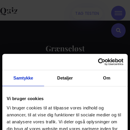
Quiz
TAG TESTEN
Grænseløst
Kontakt
Samtykke
Detaljer
Om
Dilemma
Tag testen
Stories & Viden
Vi bruger cookies
Vi bruger cookies til at tilpasse vores indhold og
Pårørende
annoncer, til at vise dig funktioner til sociale medier og til
Find støtte
at analysere vores trafik. Vi deler også oplysninger om
Om os
din brug af vores website med vores partnere inden for