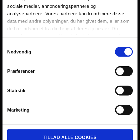
sociale medier, annonceringspartnere og
Persondatapolitik
analysepartnere. Vores partnere kan kombinere disse
Fagområde
data med andre oplysninger, du har givet dem, eller som
de har indsamlet fra din brug af deres tjenester. Du
samtykker til vores cookies, hvis du fortsætter med at
anvende vores hjemmeside.
Samtykkevalg
Nødvendig
UDVIKLET OG DREVET AF:
Præferencer
Statistik
I SAMARBEJDE MED:
Marketing
TILLAD ALLE COOKIES