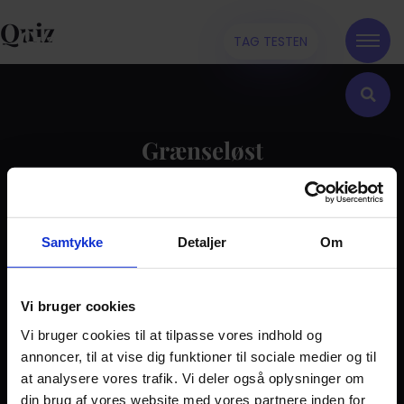
Quiz
TAG TESTEN
Grænseløst
Kontakt
Samtykke
Detaljer
Om
Dilemma
Tag testen
Stories & Viden
Vi bruger cookies
Vi bruger cookies til at tilpasse vores indhold og
Pårørende
annoncer, til at vise dig funktioner til sociale medier og til
Find støtte
at analysere vores trafik. Vi deler også oplysninger om
Om os
din brug af vores website med vores partnere inden for