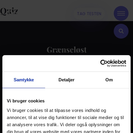
Quiz
TAG TESTEN
Grænseløst
Kontakt
Samtykke
Detaljer
Om
Dilemma
Tag testen
Stories & Viden
Vi bruger cookies
Vi bruger cookies til at tilpasse vores indhold og
Pårørende
annoncer, til at vise dig funktioner til sociale medier og til
Find støtte
at analysere vores trafik. Vi deler også oplysninger om
Om os
din brug af vores website med vores partnere inden for