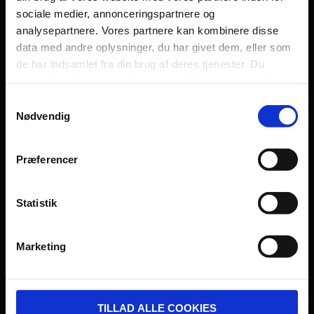
sociale medier, annonceringspartnere og
Persondatapolitik
analysepartnere. Vores partnere kan kombinere disse
Fagområde
data med andre oplysninger, du har givet dem, eller som
de har indsamlet fra din brug af deres tjenester. Du
samtykker til vores cookies, hvis du fortsætter med at
anvende vores hjemmeside.
Samtykkevalg
Nødvendig
UDVIKLET OG DREVET AF:
Præferencer
Statistik
I SAMARBEJDE MED:
Marketing
TILLAD ALLE COOKIES