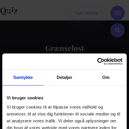
Quiz
TAG TESTEN
Grænseløst
Kontakt
Samtykke
Detaljer
Om
Dilemma
Tag testen
Stories & Viden
Vi bruger cookies
Vi bruger cookies til at tilpasse vores indhold og
Pårørende
annoncer, til at vise dig funktioner til sociale medier og til
Find støtte
at analysere vores trafik. Vi deler også oplysninger om
Om os
din brug af vores website med vores partnere inden for