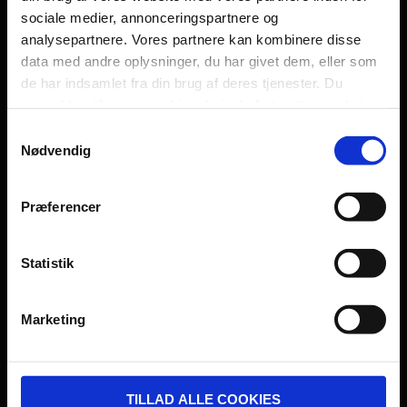
sociale medier, annonceringspartnere og
Persondatapolitik
analysepartnere. Vores partnere kan kombinere disse
Fagområde
data med andre oplysninger, du har givet dem, eller som
de har indsamlet fra din brug af deres tjenester. Du
samtykker til vores cookies, hvis du fortsætter med at
anvende vores hjemmeside.
Samtykkevalg
Nødvendig
UDVIKLET OG DREVET AF:
Præferencer
Statistik
I SAMARBEJDE MED:
Marketing
TILLAD ALLE COOKIES