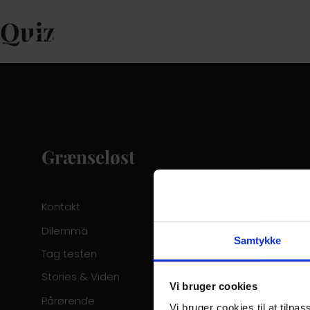
Quiz
Grænseløst
Kontakt
Dilemma
Samtykke
Tag testen
Stories & Viden
Vi bruger cookies
Pårørende
Vi bruger cookies til at tilpas