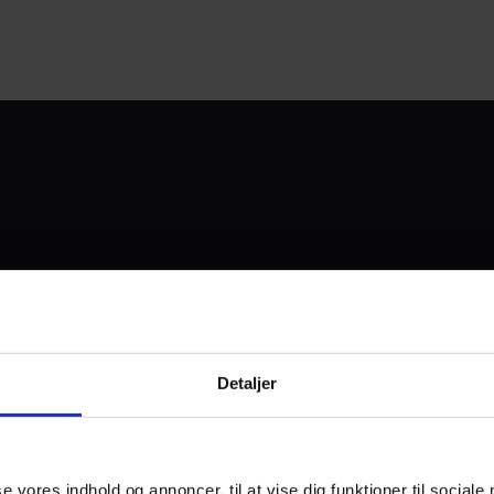
UDVIKLET OG DREVET AF
Detaljer
I SAMARBEJDE MED:
se vores indhold og annoncer, til at vise dig funktioner til sociale