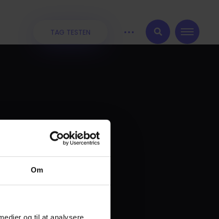
TAG TESTEN
:
Om
 medier og til at analysere