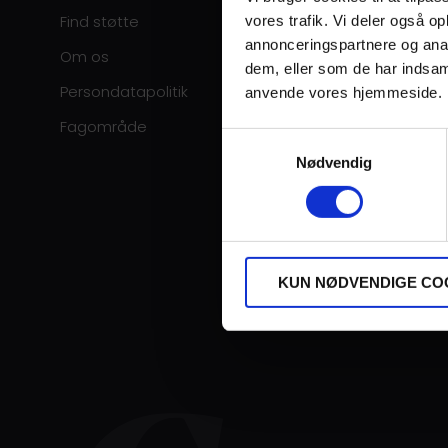
Find støtte
vores trafik. Vi deler også o
annonceringspartnere og anal
Om os
dem, eller som de har indsaml
Persondatapolitik
anvende vores hjemmeside.
Fagområde
Samtykkevalg
Nødvendig
KUN NØDVENDIGE CO