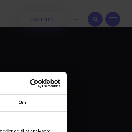
TAG TESTEN
:
Om
 medier og til at analysere