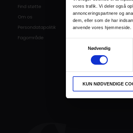
Find støtte
vores trafik. Vi deler også o
annonceringspartnere og anal
Om os
dem, eller som de har indsaml
Persondatapolitik
anvende vores hjemmeside.
Fagområde
Samtykkevalg
Nødvendig
KUN NØDVENDIGE CO