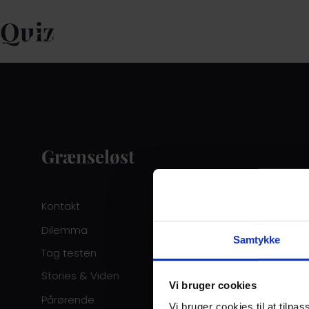
Quiz
Grænseløst
Kontakt
Dilemma
Samtykke
Tag testen
Stories & Viden
Vi bruger cookies
Pårørende
Vi bruger cookies til at tilpas