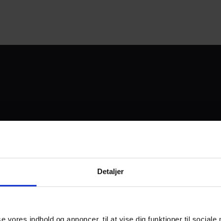
UDVIKLET OG DREVET AF
Detaljer
I SAMARBEJDE MED:
se vores indhold og annoncer, til at vise dig funktioner til sociale