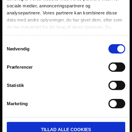
sociale medier, annonceringspartnere og
Persondatapolitik
analysepartnere. Vores partnere kan kombinere disse
Fagområde
data med andre oplysninger, du har givet dem, eller som
de har indsamlet fra din brug af deres tjenester. Du
samtykker til vores cookies, hvis du fortsætter med at
anvende vores hjemmeside.
Samtykkevalg
Nødvendig
UDVIKLET OG DREVET AF:
Præferencer
Statistik
I SAMARBEJDE MED:
Marketing
TILLAD ALLE COOKIES