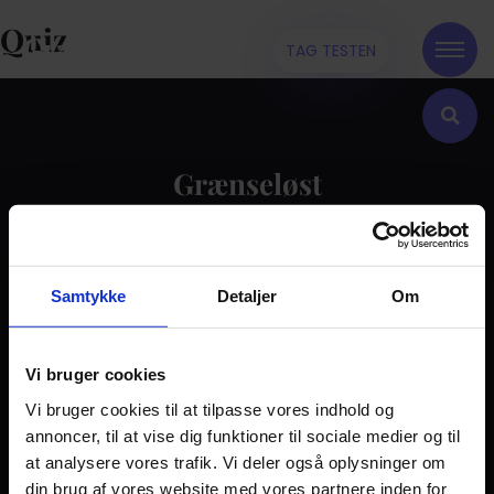
Quiz
TAG TESTEN
Grænseløst
Kontakt
Samtykke
Detaljer
Om
Dilemma
Tag testen
Stories & Viden
Vi bruger cookies
Vi bruger cookies til at tilpasse vores indhold og
Pårørende
annoncer, til at vise dig funktioner til sociale medier og til
Find støtte
at analysere vores trafik. Vi deler også oplysninger om
Om os
din brug af vores website med vores partnere inden for