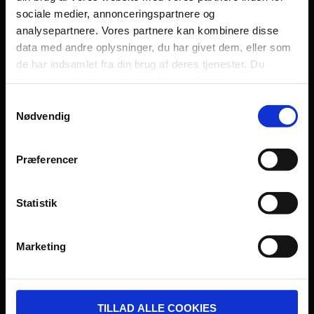
sociale medier, annonceringspartnere og
Persondatapolitik
analysepartnere. Vores partnere kan kombinere disse
Fagområde
data med andre oplysninger, du har givet dem, eller som
de har indsamlet fra din brug af deres tjenester. Du
samtykker til vores cookies, hvis du fortsætter med at
anvende vores hjemmeside.
Samtykkevalg
Nødvendig
UDVIKLET OG DREVET AF:
Præferencer
Statistik
I SAMARBEJDE MED:
Marketing
TILLAD ALLE COOKIES