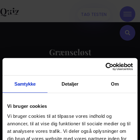
Quiz
TAG TESTEN
Grænseløst
Kontakt
Samtykke
Detaljer
Om
Dilemma
Tag testen
Stories & Viden
Vi bruger cookies
Vi bruger cookies til at tilpasse vores indhold og
Pårørende
annoncer, til at vise dig funktioner til sociale medier og til
Find støtte
at analysere vores trafik. Vi deler også oplysninger om
Om os
din brug af vores website med vores partnere inden for