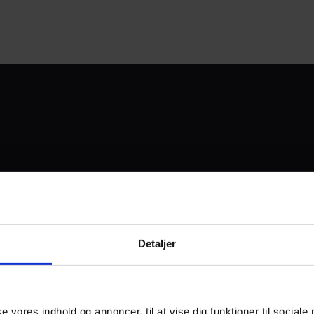
UDVIKLET OG DREVET AF
Detaljer
I SAMARBEJDE MED:
se vores indhold og annoncer, til at vise dig funktioner til sociale