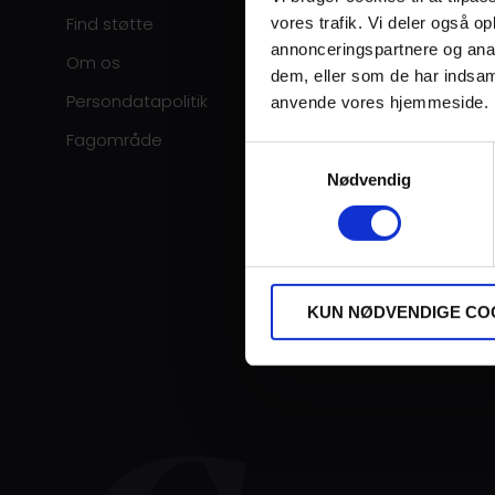
Find støtte
vores trafik. Vi deler også o
annonceringspartnere og anal
Om os
dem, eller som de har indsaml
Persondatapolitik
anvende vores hjemmeside.
Fagområde
Samtykkevalg
Nødvendig
KUN NØDVENDIGE CO