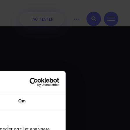
TAG TESTEN
:
Om
 medier og til at analysere