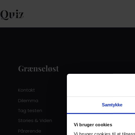
Quiz
Grænseløst
Kontakt
Dilemma
Samtykke
Tag testen
Stories & Viden
Vi bruger cookies
Pårørende
Vi bruger cookies til at tilpas