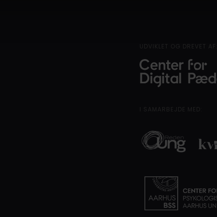
UDVIKLET OG DREVET AF
I SAMARBEJDE MED: