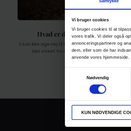
Samtykke
Vi bruger cookies
STORIES
Vi bruger cookies til at tilpas
Hvad er der galt med mig
vores trafik. Vi deler også o
annonceringspartnere og anal
S kan ikke sige nej til drengene. Se spørgsmålet, og
dem, eller som de har indsaml
læs svaret fra rådgiveren på Cyberhus.
anvende vores hjemmeside.
Samtykkevalg
Nødvendig
KUN NØDVENDIGE CO