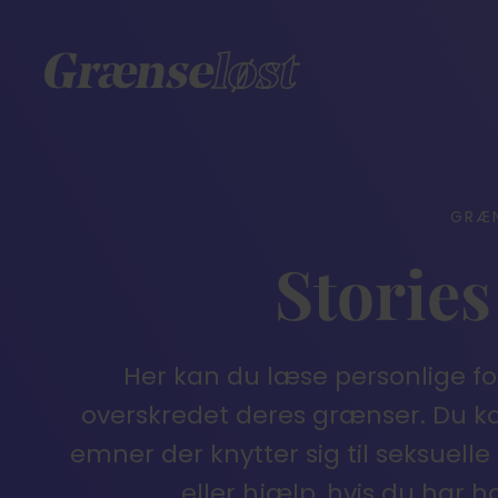
GRÆ
Stories
Her kan du læse personlige f
overskredet deres grænser. Du k
emner der knytter sig til seksuell
eller hjælp, hvis du har 