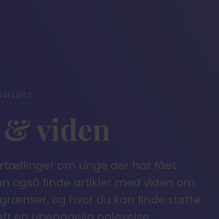
NSELØST
 & viden
ortællinger om unge der har fået
an også finde artikler med viden om
e grænser, og hvor du kan finde støtte
haft en ubehagelig oplevelse.