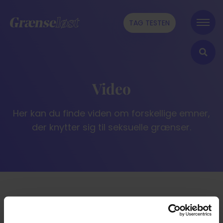
TAG TESTEN
Video
Her kan du finde viden om forskellige emner,
der knytter sig til seksuelle grænser.
It seems we can't find what you're looking for.