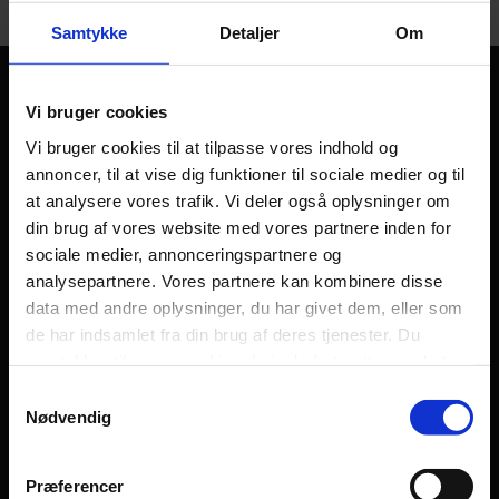
Samtykke
Detaljer
Om
Vi bruger cookies
Grænseløst
Vi bruger cookies til at tilpasse vores indhold og
annoncer, til at vise dig funktioner til sociale medier og til
at analysere vores trafik. Vi deler også oplysninger om
din brug af vores website med vores partnere inden for
Kontakt
sociale medier, annonceringspartnere og
Dilemma
analysepartnere. Vores partnere kan kombinere disse
Tag testen
data med andre oplysninger, du har givet dem, eller som
de har indsamlet fra din brug af deres tjenester. Du
Stories & Viden
samtykker til vores cookies, hvis du fortsætter med at
Pårørende
anvende vores hjemmeside.
Samtykkevalg
Nødvendig
Find støtte
Om os
Præferencer