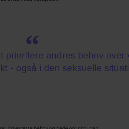
at prioritere andres behov over
ikt - også i den seksuelle situat
ser, italesætte behov og bede om ting i den