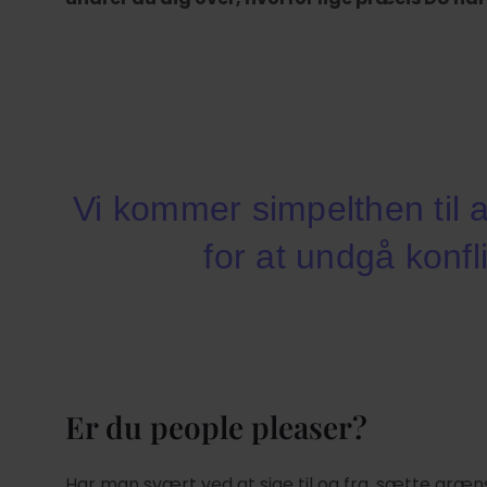
Vi kommer simpelthen til 
for at undgå konfl
Er du people pleaser?
Har man svært ved at sige til og fra, sætte græn