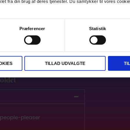
et fra din brug af deres tjenester. Du samtykker til vores cookie
Præferencer
Statistik
OKIES
TILLAD UDVALGTE
TI
oldet
e people-pleaser