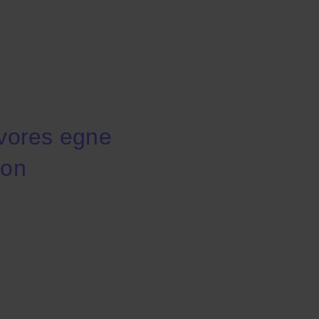
 vores egne
ion