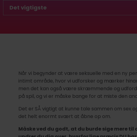
Det vigtigste
Når vi begynder at være seksuelle med en ny pers
intimt område, hvor vi udforsker og mærker hin
men det kan også være skræmmende og udfordren
på spil, og vi er måske bange for at miste den an
Det er SÅ vigtigt at kunne tale sammen om sex og
det helt enormt svært at åbne op om.
Måske ved du godt, at du burde sige mere til 
undrer du dig over, hvorfor lige præcis DU ha