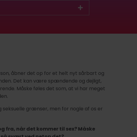
on, åbner det op for et helt nyt sårbart og
anden. Det kan være spændende og dejligt,
de. Måske føles det som, at vi har meget
den.
 seksuelle grænser, men for nogle af os er
og fra, når det kommer til sex? Måske
r så svært ved netop det?