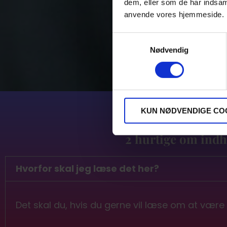
dem, eller som de har indsaml
anvende vores hjemmeside.
Samtykkevalg
Nødvendig
KUN NØDVENDIGE CO
2 hurtige om indh
Hvorfor skal jeg læse det her?
Det skal du, hvis du gerne vil læse om at vær