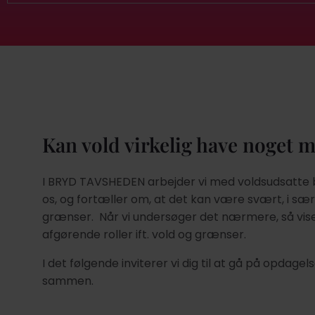
Kan vold virkelig have noget 
I BRYD TAVSHEDEN arbejder vi med voldsudsatte 
os, og fortæller om, at det kan være svært, i sær
grænser. Når vi undersøger det nærmere, så viser 
afgørende roller ift. vold og grænser.
I det følgende inviterer vi dig til at gå på opda
sammen.