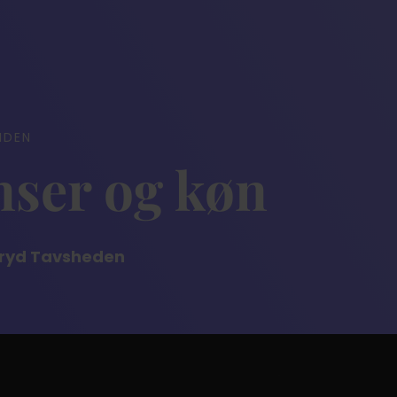
IDEN
nser og køn
Bryd Tavsheden