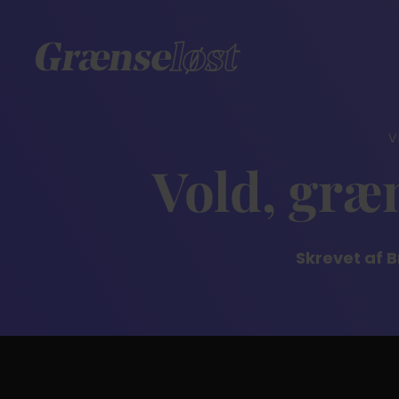
V
Vold, græ
Skrevet af 