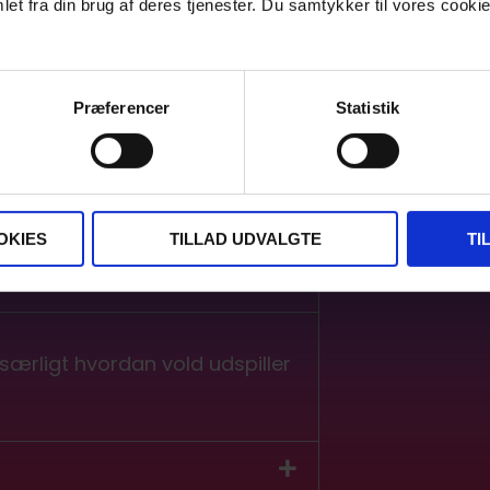
et fra din brug af deres tjenester. Du samtykker til vores cookie
Præferencer
Statistik
oldet
OKIES
TILLAD UDVALGTE
TI
 særligt hvordan vold udspiller