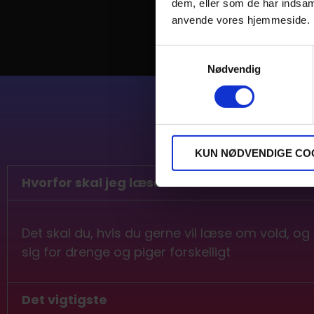
dem, eller som de har indsaml
anvende vores hjemmeside.
Samtykkevalg
Nødvendig
2 hurtige om indh
KUN NØDVENDIGE CO
Hvorfor skal jeg læse det her?
Det skal du, hvis du gerne vil læse om vold, og
sig for drenge og piger forskelligt
Det vigtigste