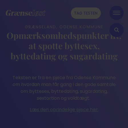
TAG TESTEN
GRÆNSELAND, ODENSE KOMMUNE
Opmærksomhedspunkter ift.
at spotte byttesex,
byttedating og sugardating
Teksten er fra en pjece fra Odense Kommune
om hvordan man får gang i den gode samtale
om byttesex, byttedating, sugardating,
sextortion og voldtægt.
Læs den oprindelige pjece her.