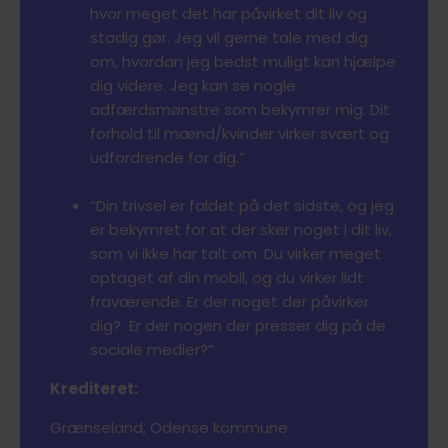
hvor meget det har påvirket dit liv og
stadig gør. Jeg vil gerne tale med dig
om, hvordan jeg bedst muligt kan hjælpe
dig videre. Jeg kan se nogle
adfærdsmønstre som bekymrer mig. Dit
forhold til mænd/kvinder virker svært og
udfordrende for dig.”
“Din trivsel er faldet på det sidste, og jeg
er bekymret for at der sker noget i dit liv,
som vi ikke har talt om. Du virker meget
optaget af din mobil, og du virker lidt
fraværende. Er der noget der påvirker
dig? Er der nogen der presser dig på de
sociale medier?”
Krediteret:
Grænseland, Odense kommune