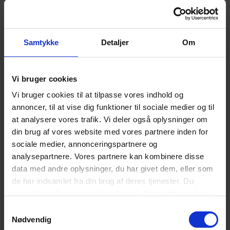
“Jeg har sat god tid af i dag, og jeg vil
gerne tale med dig om noget, som jeg
både synes er vigtigt, men som også
Samtykke
Detaljer
Om
svært for mig at sætte ord på. Jeg får
brug for din hjælp.”
Vi bruger cookies
“Jeg har sådan tænkt på, om der er
Vi bruger cookies til at tilpasse vores indhold og
noget vi ikke får talt om. Sker der noget i
annoncer, til at vise dig funktioner til sociale medier og til
dit liv, som du har brug for hjælp til, men
at analysere vores trafik. Vi deler også oplysninger om
som jeg aldrig spørger ind til? Det kan
din brug af vores website med vores partnere inden for
være mange ting, og du kan sige alt i det
sociale medier, annonceringspartnere og
her rum.”
analysepartnere. Vores partnere kan kombinere disse
data med andre oplysninger, du har givet dem, eller som
“Jeg har den sidste tid tænkt på, om du
de har indsamlet fra din brug af deres tjenester. Du
måske bruger din krop og din seksualitet
samtykker til vores cookies, hvis du fortsætter med at
til at skaffe dig de ting du har brug for,
anvende vores hjemmeside.
Samtykkevalg
eller måske for at få noget nærvær og
Nødvendig
opmærksomhed. Det ved jeg du ofte