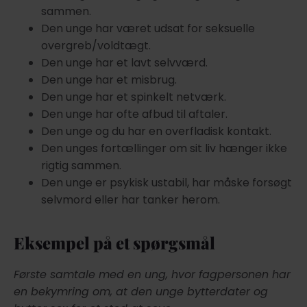
sammen.
Den unge har været udsat for seksuelle
overgreb/voldtægt.
Den unge har et lavt selvværd.
Den unge har et misbrug.
Den unge har et spinkelt netværk.
Den unge har ofte afbud til aftaler.
Den unge og du har en overfladisk kontakt.
Den unges fortællinger om sit liv hænger ikke
rigtig sammen.
Den unge er psykisk ustabil, har måske forsøgt
selvmord eller har tanker herom.
Eksempel på et spørgsmål
Første samtale med en ung, hvor fagpersonen har
en bekymring om, at den unge bytterdater og