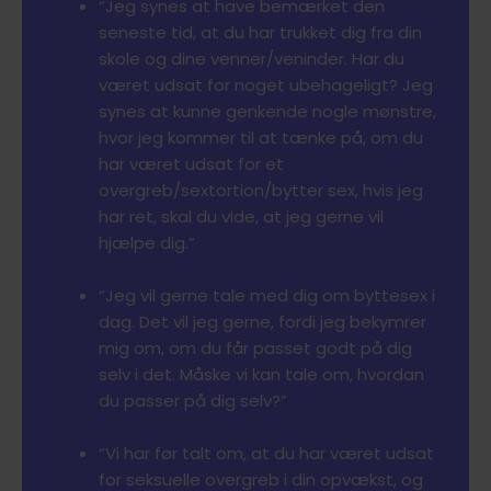
“Jeg synes at have bemærket den
seneste tid, at du har trukket dig fra din
skole og dine venner/veninder. Har du
været udsat for noget ubehageligt? Jeg
synes at kunne genkende nogle mønstre,
hvor jeg kommer til at tænke på, om du
har været udsat for et
overgreb/sextortion/bytter sex, hvis jeg
har ret, skal du vide, at jeg gerne vil
hjælpe dig.”
“Jeg vil gerne tale med dig om byttesex i
dag. Det vil jeg gerne, fordi jeg bekymrer
mig om, om du får passet godt på dig
selv i det. Måske vi kan tale om, hvordan
du passer på dig selv?”
“Vi har før talt om, at du har været udsat
for seksuelle overgreb i din opvækst, og