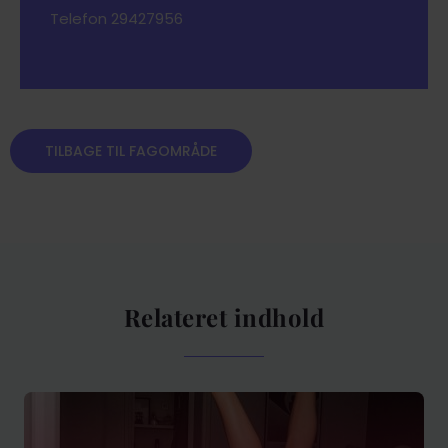
Telefon 29427956
TILBAGE TIL FAGOMRÅDE
Relateret indhold