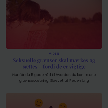
VIDEN
Seksuelle grænser skal mærkes og
sættes – fordi de er vigtige
Her får du 5 gode råd til hvordan du kan træne
grænsesætning. Skrevet af Reden Ung