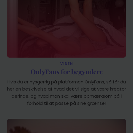
VIDEN
OnlyFans for begyndere
Hvis du er nysgerrig på platformen OnlyFans, så får du
her en beskrivelse af hvad det vil sige at være kreatør
derinde, og hvad man skal være opmærksom på i
forhold til at passe på sine grænser