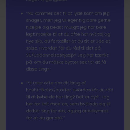
“Nu kommer det til at lyde som om jeg
snager, men jeg vil egentlig bare gerne
hjælpe dig bedst muligt; jeg har bare
lagt mærke til at du ofte har nyt tøj og
nye sko, du fortæller at du tit er ude at
spise. Hvordan får du råd til det på
SU/Uddannelseshjælp? Jeg har tænkt
på, om du måske bytter sex for at få
disse ting?”
“Vi taler ofte om dit brug af
hash/alkohol/stoffer. Hvordan får du råd
til at købe de her ting? Det er dyrt. Jeg
har før talt med en, som byttede sig til
de her ting for sex, og jeg er bekymret
for at du gør det.”