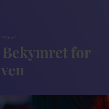
PPECHAT
 Bekymret for
 ven