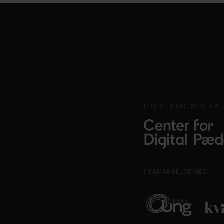
UDVIKLET OG DREVET AF
I SAMARBEJDE MED: