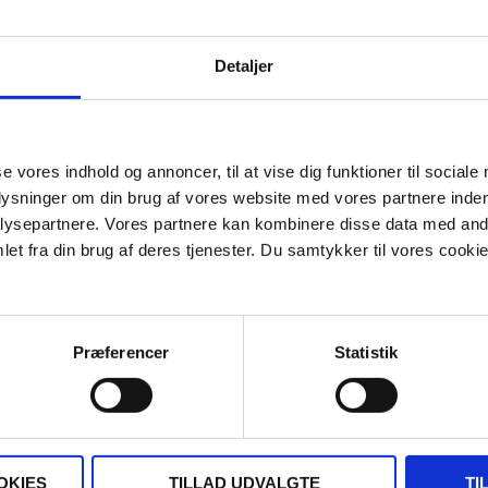
m har 3. persons erfaring med sugardating.
Detaljer
 andre kender til, samtidig med at du kan dele
se vores indhold og annoncer, til at vise dig funktioner til sociale
plysninger om din brug af vores website med vores partnere inden
ysepartnere. Vores partnere kan kombinere disse data med andr
et fra din brug af deres tjenester. Du samtykker til vores cookie
åmindelse, så får du besked når chatten
Præferencer
Statistik
OKIES
TILLAD UDVALGTE
TI