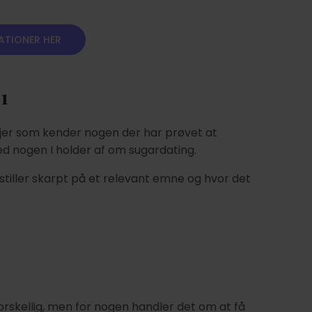
KATIONER HER
1
 jer som kender nogen der har prøvet at
med nogen I holder af om sugardating.
r stiller skarpt på et relevant emne og hvor det
.
rskellig, men for nogen handler det om at få