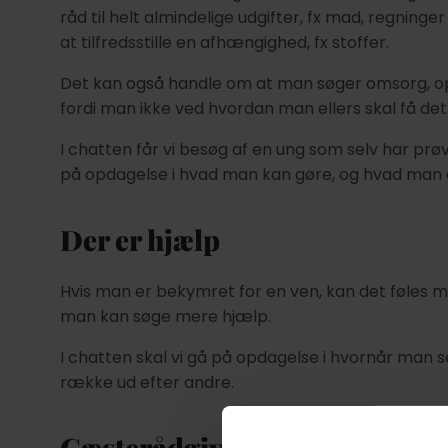
råd til helt almindelige udgifter, fx mad, regning
at tilfredsstille en afhængighed, fx stoffer.
Det kan også handle om at man søger omsorg, 
fordi man ikke ved hvordan man ellers skal få det
I chatten får vi besøg af en ung som selv har prø
på opdagelse i hvad man kan gøre, og hvad ma
Der er hjælp
Hvis man er bekymret for en ven, kan det føles 
man kan søge mere hjælp.
I chatten skal vi gå på opdagelse i hvornår man 
række ud efter andre.
Gæsterådgiver