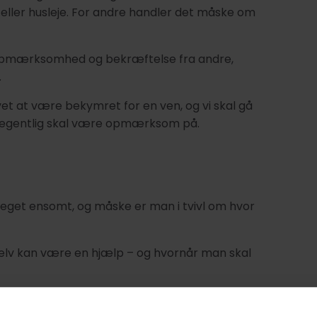
er eller husleje. For andre handler det måske om
opmærksomhed og bekræftelse fra andre,
.
vet at være bekymret for en ven, og vi skal gå
n egentlig skal være opmærksom på.
meget ensomt, og måske er man i tvivl om hvor
selv kan være en hjælp – og hvornår man skal